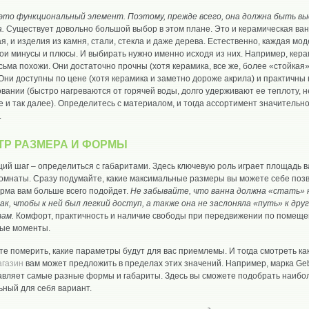
 это функциональный элемент. Поэтому, прежде всего, она должна быть вы
.
Существует довольно большой выбор в этом плане. Это и керамическая ван
я, и изделия из камня, стали, стекла и даже дерева. Естественно, каждая мод
ои минусы и плюсы. И выбирать нужно именно исходя из них. Например, кера
сьма похожи. Они достаточно прочны (хотя керамика, все же, более «стойкая»)
 Они доступны по цене (хотя керамика и заметно дороже акрила) и практичны 
вании (быстро нагреваются от горячей воды, долго удерживают ее теплоту, н
е и так далее). Определитесь с материалом, и тогда ассортимент значительн
.
ТР РАЗМЕРА И ФОРМЫ
й шаг – определиться с габаритами. Здесь ключевую роль играет площадь 
омнаты. Сразу подумайте, какие максимальные размеры вы можете себе позв
рма вам больше всего подойдет.
Не забывайте, что ванна должна «стать» 
к, чтобы к ней был легкий доступ, а также она не заслоняла «путь» к дру
ам.
Комфорт, практичность и наличие свободы при передвижении по помеще
ные моменты.
е померить, какие параметры будут для вас приемлемы. И тогда смотреть ка
агазин
вам может предложить в пределах этих значений. Например, марка Geb
авляет самые разные формы и габариты. Здесь вы сможете подобрать наибо
ьный для себя вариант.