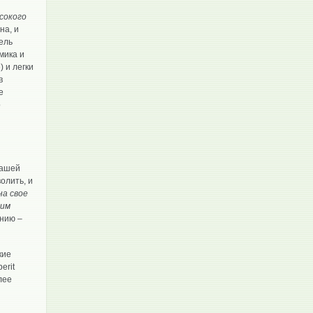
сокого
на, и
ель
мика и
 и легки
в
е
о
вашей
олить, и
на свое
гим
нию –
кие
erit
лее