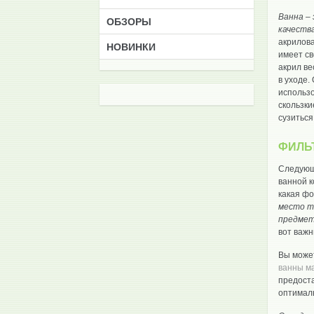
Ванна –
ОБЗОРЫ
качества
акрилова
НОВИНКИ
имеет св
акрил ве
в уходе.
использо
скользки
сузиться
ФИЛЬ
Следующи
ванной к
какая фо
место та
предмет
вот важ
Вы может
ванны м
предост
оптимал