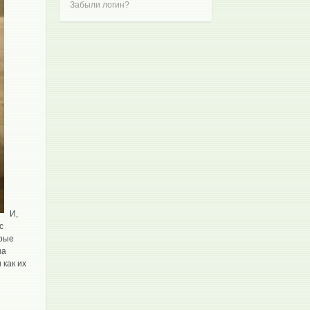
Забыли логин?
И,
с
орые
на
 как их