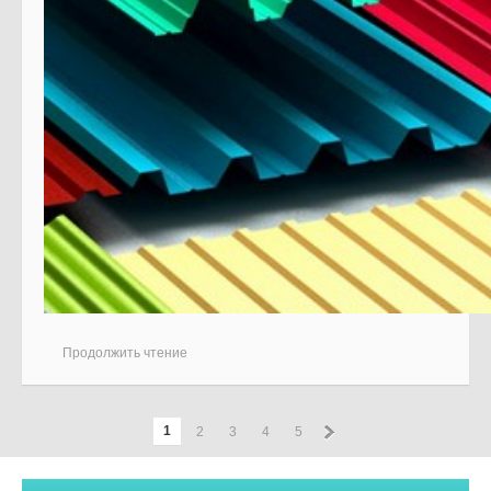
Продолжить чтение
»
1
2
3
4
5