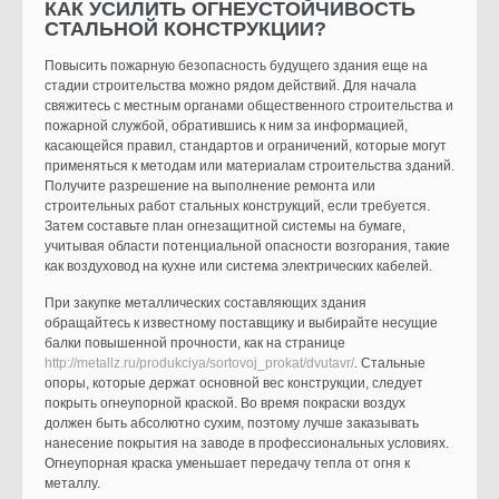
КАК УСИЛИТЬ ОГНЕУСТОЙЧИВОСТЬ
СТАЛЬНОЙ КОНСТРУКЦИИ?
Повысить пожарную безопасность будущего здания еще на
стадии строительства можно рядом действий. Для начала
свяжитесь с местным органами общественного строительства и
пожарной службой, обратившись к ним за информацией,
касающейся правил, стандартов и ограничений, которые могут
применяться к методам или материалам строительства зданий.
Получите разрешение на выполнение ремонта или
строительных работ стальных конструкций, если требуется.
Затем составьте план огнезащитной системы на бумаге,
учитывая области потенциальной опасности возгорания, такие
как воздуховод на кухне или система электрических кабелей.
При закупке металлических составляющих здания
обращайтесь к известному поставщику и выбирайте несущие
балки повышенной прочности, как на странице
http://metallz.ru/produkciya/sortovoj_prokat/dvutavr/
. Стальные
опоры, которые держат основной вес конструкции, следует
покрыть огнеупорной краской. Во время покраски воздух
должен быть абсолютно сухим, поэтому лучше заказывать
нанесение покрытия на заводе в профессиональных условиях.
Огнеупорная краска уменьшает передачу тепла от огня к
металлу.