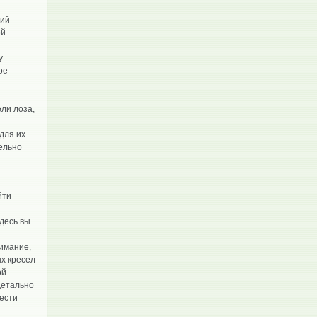
кий
ой
у
ое
ли лоза,
 для их
тельно
йти
Здесь вы
нимание,
х кресел
ой
детально
рести