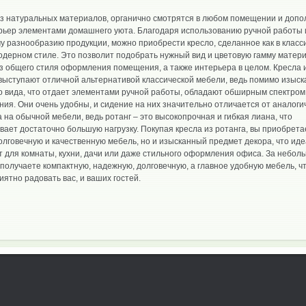
из натуральных материалов, органично смотрятся в любом помещении и доп
ерьер элементами домашнего уюта. Благодаря использованию ручной работы 
 разнообразию продукции, можно приобрести кресло, сделанное как в класс
модерном стиле. Это позволит подобрать нужный вид и цветовую гамму матер
з общего стиля оформления помещения, а также интерьера в целом. Кресла 
выступают отличной альтернативой классической мебели, ведь помимо изыск
о вида, что отдает элементами ручной работы, обладают обширным спектром
ия. Они очень удобны, и сидение на них значительно отличается от аналоги
 на обычной мебели, ведь ротанг – это высокопрочная и гибкая лиана, что
ает достаточно большую нагрузку. Покупая кресла из ротанга, вы приобрета
олговечную и качественную мебель, но и изысканный предмет декора, что ид
 для комнаты, кухни, дачи или даже стильного оформления офиса. За небол
получаете компактную, надежную, долговечную, а главное удобную мебель, чт
иятно радовать вас, и ваших гостей.