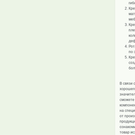
гиб
Кре
мат
меб
Кре
пле
кол
деф
Рот
по 
Кре
соз
бол
В связи 
хорошего
значител
сможете
компонен
на спец
от произ
продукц
ознакоми
товар ис