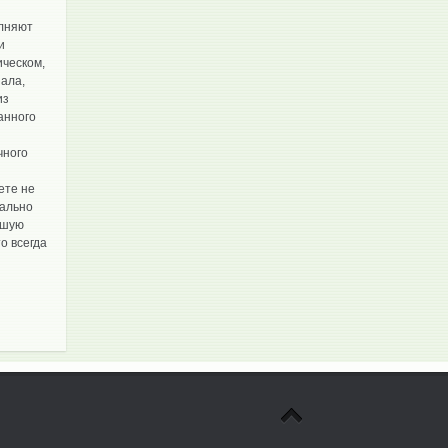
олняют
и
ическом,
иала,
из
анного
чного
ете не
еально
ьшую
о всегда