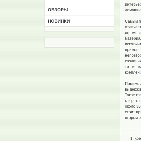
интерье
ОБЗОРЫ
домашне
НОВИНКИ
Самым п
отличает
огромным
материал
исключит
применен
неповтор
создания
тот же м
креплени
Помимо э
выдержив
Такое кр
как рота
около 30
стоит пр
втором э
Кре