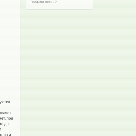
Забыли логин?
зуются
авляет
ет, при
м, для
т
кора и