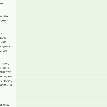
ния
а, что
зуется
я
йн и
адает
. Для
ьзуется
льным
 и могут
енение.
ами, так
го служит
ое кресло
новить на
аточно