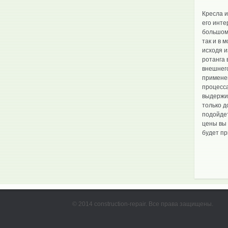
Кресла 
его инт
большому
так и в 
исходя и
ротанга 
внешнег
применен
процесса
выдержив
только д
подойдет
цены вы 
будет пр
© 2014 construction-repair. Все права защищены.