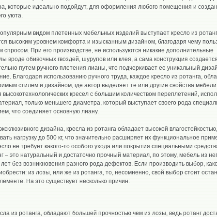
ра, которые идеально подойдут, для оформления любого помещения и созда
го уюта.
опулярным видом плетенных мебельных изделий выступает кресло из ротанг
ся высоким уровнем комфорта и изысканным дизайном, благодаря чему поль
 спросом. При его производстве, не используются никакие дополнительные
ы вроде обивочных гвоздей, шурупов или клея, а сама конструкция создаетс
ельно путем ручного плетения лианы, что подчеркивает ее уникальный диза
ие. Благодаря использованию ручного труда, каждое кресло из ротанга, обл
имым стилем и дизайном, где автор выделяет те или другие свойства мебели
 высокотехнологических кресел с большим количеством переплетений, испол
атериал, только меньшего диаметра, который выступает своего рода специа
ем, что соединяет основную лиану.
ксклюзивного дизайна, кресла из ротанга обладает высокой влагостойкостью,
ать нагрузку до 500 кг, что значительно расширяет их функциональное прим
есло не требует какого-то особого ухода или покрытия специальными средств
нг – это натуральный и достаточно прочный материал, по этому, мебель из не
 лет без возникновения разного рода дефектов. Если производить выбор, как
иобрести: из лозы, или же из ротанга, то, несомненно, свой выбор стоит оста
лементе. На это существует несколько причин:
сла из ротанга, обладают большей прочностью чем из лозы, ведь ротанг дост