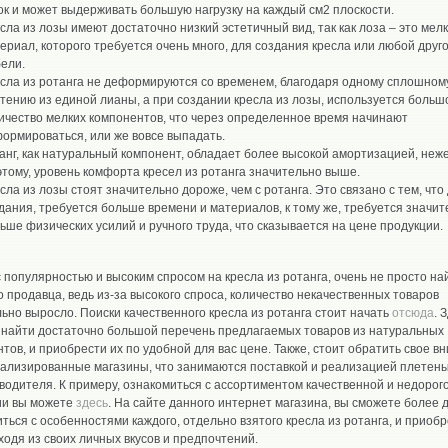
ок и может выдерживать большую нагрузку на каждый см2 плоскости.
сла из лозы имеют достаточно низкий эстетичный вид, так как лоза – это мел
ериал, которого требуется очень много, для создания кресла или любой друг
ели.
сла из ротанга не деформируются со временем, благодаря одному сплошном
тению из единой лианы, а при создании кресла из лозы, используется больш
ичество мелких компонентов, что через определенное время начинают
ормироваться, или же вовсе выпадать.
анг, как натуральный компонент, обладает более высокой амортизацией, неже
этому, уровень комфорта кресел из ротанга значительно выше.
сла из лозы стоят значительно дороже, чем с ротанга. Это связано с тем, что
дания, требуется больше времени и материалов, к тому же, требуется значи
ьше физических усилий и ручного труда, что сказывается на цене продукции.
с популярностью и высоким спросом на кресла из ротанга, очень не просто на
 продавца, ведь из-за высокого спроса, количество некачественных товаров
ьно выросло. Поиски качественного кресла из ротанга стоит начать
отсюда
. 
 найти достаточно большой перечень предлагаемых товаров из натуральных
тов, и приобрести их по удобной для вас цене. Также, стоит обратить свое в
иализированные магазины, что занимаются поставкой и реализацией плетены
водителя. К примеру, ознакомиться с ассортиментом качественной и недорог
ии вы можете
здесь
. На сайте данного интернет магазина, вы сможете более 
ться с особенностями каждого, отдельно взятого кресла из ротанга, и приоб
ходя из своих личных вкусов и предпочтений.