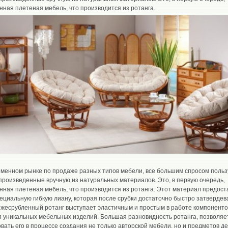
нная плетеная мебель, что производится из ротанга.
еменном рынке по продаже разных типов мебели, все большим спросом поль
произведенные вручную из натуральных материалов. Это, в первую очередь,
нная плетеная мебель, что производится из ротанга. Этот материал предост
ециальную гибкую лиану, которая после срубки достаточно быстро затвердева
ежесрубленный ротанг выступает эластичным и простым в работе компоненто
 уникальных мебельных изделий. Большая разновидность ротанга, позволяе
вать его в процессе создания не только авторской мебели, но и предметов де