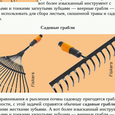
вот более изысканный ин­струмент с
ыми и тонкими загнутыми зуб­цами — веерные грабли —
использовать для сбора листьев, скошенной травы и сад
.
Садовые грабли
ыравнивания и рыхления почвы садоводу пригодятся гра
ности, с этой задачей справятся обычные
садовые грабл
ими жесткими зубьями. А вот более изысканный ин­стру
ыми и тонкими загнутыми зуб­цами — веерные грабли —