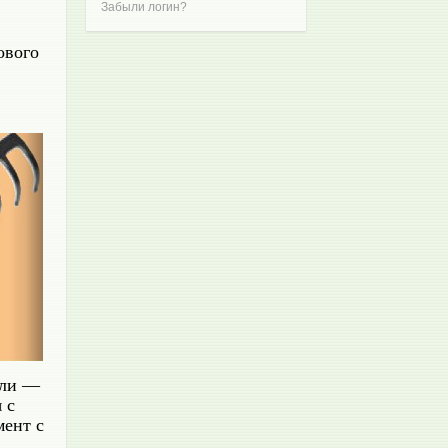
Забыли логин?
ового
бли —
и
с
мент с