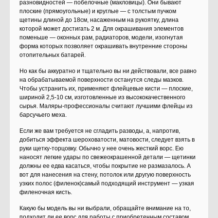
разновидностей — побелочные (макловицы). Они бывают
плоские (прямоугольные) и круглые — с толстым пучком
щетины длиной до 18см, насаженным на рукоятку, длина
которой может достигать 2 м. Для окрашивания элемен­тов
поменьше — оконных рам, радиаторов, модели, изогнутая
форма которых позволяет окрашивать внутренние стороны
отопительных батарей.
Но как бы аккуратно и тщательно вы ни действовали, все равно
на обрабатываемой поверхности останутся следы мазков.
Чтобы устранить их, применяют флейцевые кисти — плоские,
шириной 2,5-10 см, изготовленные из высококачественного
сырья. Маляры-профессионалы считают лучшими флейцы из
барсучьего меха.
Если же вам требуется не сгладить разводы, а, напротив,
добиться эффекта шероховатости, матовости, следует взять в
руки щетку-торцовку. Обычно у нее очень жесткий ворс. Ею
наносят легкие удары по свежеокрашенной детали — щетинки
должны ее едва касаться, чтобы покрытие не размазалось. А
вот для нанесения на стену, потолок или другую поверхность
узких полос (филенок)самый подходящий инструмент — узкая
филеночная кисть.
Какую бы модель вы ни выбрали, обращайте внимание на то,
подходит ли ее ворс для работы с приобретенным составом.