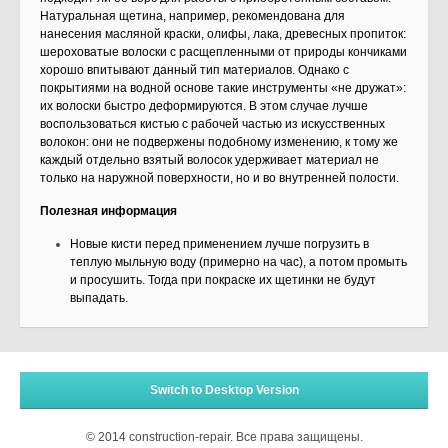
Натуральная щетина, например, рекомендована для
нанесения масляной краски, олифы, лака, древесных про­питок:
шероховатые волоски с расщепленными от природы кончиками
хорошо впитывают дан­ный тип материалов. Однако с
покрытиями на водной основе такие инструменты «не дружат»:
их волоски быстро деформируются. В этом случае лучше
воспользоваться кистью с рабо­чей частью из искусственных
волокон: они не подвержены подобному изменению, к тому же
каждый отдельно взятый волосок удерживает материал не
только на наружной поверхности, но и во внутренней полости.
Полезная информация
Новые кисти перед применением лучше погрузить в
теплую мыльную воду (примерно на час), а потом промыть
и просушить. Тогда при покраске их щетинки не будут
выпадать.
Switch to Desktop Version
© 2014 construction-repair. Все права защищены.