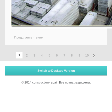
Продолжить чтение
»
1
2
3
4
5
6
7
8
9
10
Switch to Desktop Version
© 2014 construction-repair. Все права защищены.