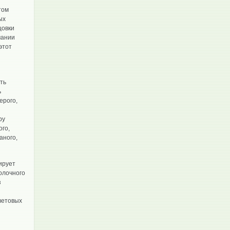
том
ых
цовки
мании
этот
ть
ь
ерого,
ру
ого,
аного,
ирует
молочного
з
ветовых