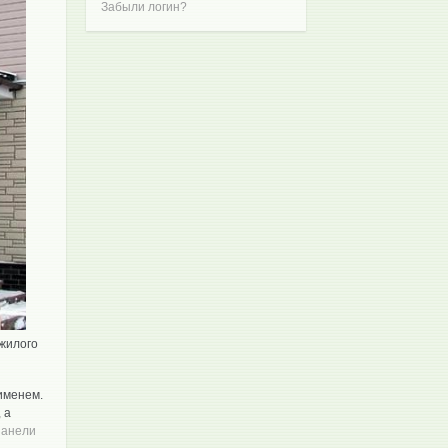
Забыли логин?
 жилого
именем.
 а
панели