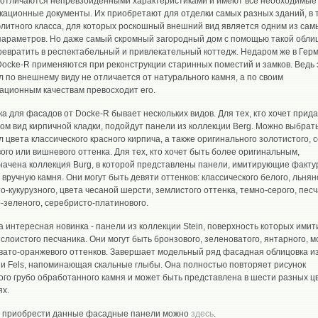
отличаются непревзойденными характеристиками и имеют все необходимые
ационные документы. Их приобретают для отделки самых разных зданий, в 
элитного класса, для которых роскошный внешний вид является одним из сам
параметров. Но даже самый скромный загородный дом с помощью такой обли
евратить в респектабельный и привлекательный коттедж. Недаром же в Гер
ocke-R применяются при реконструкции старинных поместий и замков. Ведь 
 по внешнему виду не отличается от натурального камня, а по своим
ационным качествам превосходит его.
а для фасадов от Docke-R бывает нескольких видов. Для тех, кто хочет прида
ом вид кирпичной кладки, подойдут панели из коллекции Berg. Можно выбрат
 цвета классического красного кирпича, а также оригинального золотистого, с
ого или вишневого оттенка. Для тех, кто хочет быть более оригинальным,
ачена коллекция Burg, в которой представлены панели, имитирующие факту
 вручную камня. Они могут быть девяти оттенков: классического белого, льнян
о-кукурузного, цвета чесаной шерсти, землистого оттенка, темно-серого, песч
-зеленого, серебристо-платинового.
 интересная новинка - панели из коллекции Stein, поверхность которых имит
 слоистого песчаника. Они могут быть бронзового, зеленоватого, янтарного, 
вато-оранжевого оттенков. Завершает модельный ряд фасадная облицовка и
и Fels, напоминающая скальные глыбы. Она полностью повторяет рисунок
го грубо обработанного камня и может быть представлена в шести разных ц
ях.
и приобрести данные фасадные панели можно
здесь
.