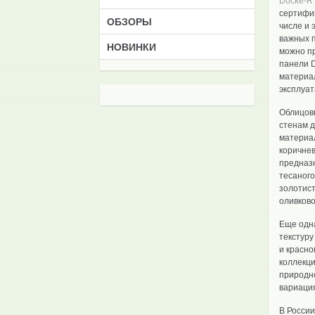
Docke-R
сертифик
ОБЗОРЫ
числе и 
важных 
НОВИНКИ
можно пр
панели D
материал
эксплуат
Облицовк
стенам д
материал
коричнев
предназн
тесаного
золотист
оливково
Еще одна
текстуру
и красно
коллекци
природно
вариаци
В Росси